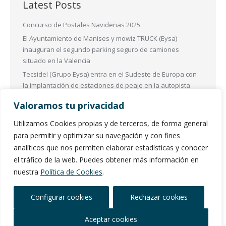
Latest Posts
Concurso de Postales Navideñas 2025
El Ayuntamiento de Manises y mowiz TRUCK (Eysa)
inauguran el segundo parking seguro de camiones
situado en la Valencia
Tecsidel (Grupo Eysa) entra en el Sudeste de Europa con
la implantación de estaciones de peaje en la autopista
más importante de Albania
Valoramos tu privacidad
Las Zonas de Bajas Emisiones (ZBE) en España se
transformarán para mejorar la sostenibilidad
Utilizamos Cookies propias y de terceros, de forma general
EL Grupo ESYA participó en Intertraffic Amsterdam 2024
para permitir y optimizar su navegación y con fines
analíticos que nos permiten elaborar estadísticas y conocer
el tráfico de la web. Puedes obtener más información en
nuestra
Política de Cookies
.
TECSIDEL ITS
SCI
Aluvisa
Configurar cookies
Rechazar cookies
Serbet
Net4Things
Tradesegur
Lector
Vision
ParkXplorer
Mowiz
Estacionamento
Aceptar cookies
Digital