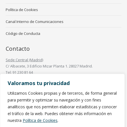
Política de Cookies
Canal Interno de Comunicaciones
Código de Conducta
Contacto
Sede Central (Madrid)
C/ Albacete, 3 Edificio Mizar Planta 1. 28027 Madrid.
Tel: 91 230 81 64
Oficinas en España
Valoramos tu privacidad
Oficinas en el Mundo
Utilizamos Cookies propias y de terceros, de forma general
Encuéntranos en:
para permitir y optimizar su navegación y con fines
Linkedin
analíticos que nos permiten elaborar estadísticas y conocer
page
el tráfico de la web. Puedes obtener más información en
opens
nuestra
Política de Cookies
.
in