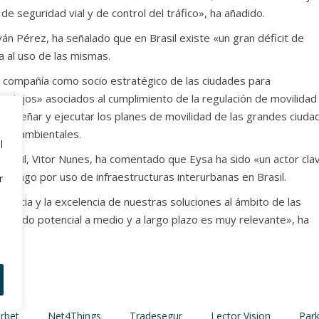
e seguridad vial y de control del tráfico», ha añadido.
ván Pérez, ha señalado que en Brasil existe «un gran déficit de
a al uso de las mismas.
a compañía como socio estratégico de las ciudades para
plejos» asociados al cumplimiento de la regulación de movilidad
 diseñar y ejecutar los planes de movilidad de las grandes ciuda
edioambientales.
l
 Brasil, Vitor Nunes, ha comentado que Eysa ha sido «un actor cla
 y pago por uso de infraestructuras interurbanas en Brasil.
r
riencia y la excelencia de nuestras soluciones al ámbito de las
ercado potencial a medio y a largo plazo es muy relevante», ha
rbet
Net4Things
Tradesegur
Lector Vision
Park