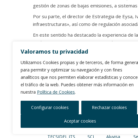
gestión de zonas de bajas emisiones, a sistemas d
Por su parte, el director de Estrategia de Eysa, I
infraestructuras», así como de regulación asociad
En este sentido ha destacado la experiencia de l
implementar y gestionar sistemas «altamente com
Europa, que va a ser «determinante para ayudar a
Valoramos tu privacidad
brasileñas en el contexto de sus compromisos m
Utilizamos Cookies propias y de terceros, de forma genera
Por último, el director general del Grupo Eysa en
para permitir y optimizar su navegación y con fines
en la introducción de sistemas de gestión, control
analíticos que nos permiten elaborar estadísticas y conoce
el tráfico de la web. Puedes obtener más información en
«Esta adquisición nos permite canalizar esta expe
nuestra
Política de Cookies
.
ciudades, donde la oportunidad en términos de m
afirmado.
Configurar cookies
Rechazar cookies
Aceptar cookies
TECSIDEL ITS
SCI
Aluvisa
Se