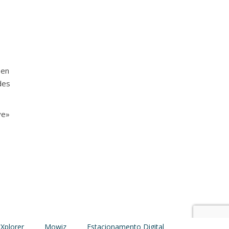
 en
des
ve»
Xplorer
Mowiz
Estacionamento Digital