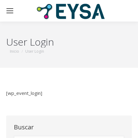
User Login
Estás aquí:
Inicio
User Login
[wp_event_login]
Buscar