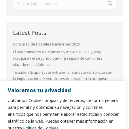
Buscar:
Latest Posts
Concurso de Postales Navideñas 2025
El Ayuntamiento de Manises y mowiz TRUCK (Eysa)
inauguran el segundo parking seguro de camiones
situado en la Valencia
Tecsidel (Grupo Eysa) entra en el Sudeste de Europa con
la implantación de estaciones de peaje en la autopista
más importante de Albania
Valoramos tu privacidad
Las Zonas de Bajas Emisiones (ZBE) en España se
transformarán para mejorar la sostenibilidad
Utilizamos Cookies propias y de terceros, de forma general
EL Grupo ESYA participó en Intertraffic Amsterdam 2024
para permitir y optimizar su navegación y con fines
analíticos que nos permiten elaborar estadísticas y conocer
el tráfico de la web. Puedes obtener más información en
nuestra
Política de Cookies
.