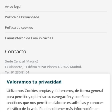
Aviso legal
Política de Privacidade
Política de cookies
Canal Interno de Comunicações
Contacto
Sede Central (Madrid)
C/ Albacete, 3 Edificio Mizar Planta 1. 28027 Madrid.
Tel: 91 230 81 64
Oficinas en España
Valoramos tu privacidad
Oficinas en el Mundo
Utilizamos Cookies propias y de terceros, de forma general
Find us on:
para permitir y optimizar su navegación y con fines
Linkedin
analíticos que nos permiten elaborar estadísticas y conocer
page
el tráfico de la web. Puedes obtener más información en