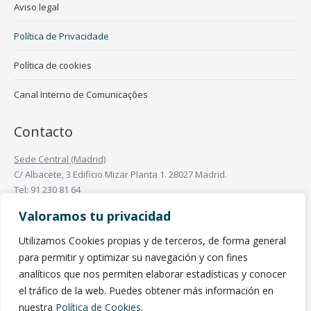
Aviso legal
Política de Privacidade
Política de cookies
Canal Interno de Comunicações
Contacto
Sede Central (Madrid)
C/ Albacete, 3 Edificio Mizar Planta 1. 28027 Madrid.
Tel: 91 230 81 64
Oficinas en España
Valoramos tu privacidad
Oficinas en el Mundo
Utilizamos Cookies propias y de terceros, de forma general
Find us on:
para permitir y optimizar su navegación y con fines
Linkedin
analíticos que nos permiten elaborar estadísticas y conocer
page
el tráfico de la web. Puedes obtener más información en
opens
nuestra
Política de Cookies
.