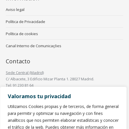
Aviso legal
Política de Privacidade
Política de cookies
Canal Interno de Comunicações
Contacto
Sede Central (Madrid)
C/ Albacete, 3 Edificio Mizar Planta 1. 28027 Madrid.
Tel: 91 230 81 64
Oficinas en España
Valoramos tu privacidad
Oficinas en el Mundo
Utilizamos Cookies propias y de terceros, de forma general
Find us on:
para permitir y optimizar su navegación y con fines
Linkedin
analíticos que nos permiten elaborar estadísticas y conocer
page
el tráfico de la web. Puedes obtener más información en